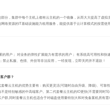
的部分，集群中每个主机上都有云主机的一个镜像，从而大大提高了虚拟
网络资源的IT基础设施能力租用服务，能提供基于云计算模式的按需使用
署的用户； 对业务的弹性扩展能力有需求的用户； 有系统高可用性和快速
用；禁止私服、色情、外挂等非法应用，一经发现，立即关闭并不退款！
么客户群？
套餐云主机的优势主要有：购买更灵活(可随时自由升级、降级)、可靠
不是特别敏感的中高端客户。第二代套餐云主机的IO更快(不需要同时写
客户群,同时套餐云主机也适合于对磁盘使用量特别大和对免备案机房有需