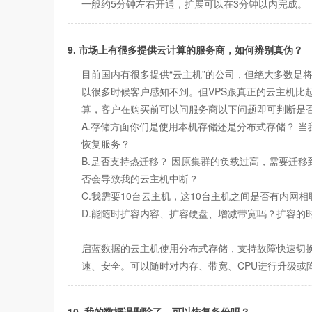
一般约5分钟左右开通，扩展可以在3分钟以内完
9. 市场上有很多提供云计算的服务商，如何辨别真伪？
目前国内有很多提供“云主机”的公司，但绝大多数是
以很多时候客户感知不到。但VPS跟真正的云主机
算，客户在购买前可以问服务商以下问题即可判断是
A.存储方面你们是使用本机存储还是分布式存储？ 当
恢复服务？
B.是否支持热迁移？ 因原集群的负载过高，需要迁
否会导致我的云主机中断？
C.我需要10台云主机，这10台主机之间是否有内网
D.能随时扩容内容、扩容硬盘、增减带宽吗？扩容的
启蓝数据的云主机使用分布式存储，支持故障快速切
速、安全。可以随时对内存、带宽、CPU进行升级或
10. 我的数据误删除了，可以恢复备份吗？