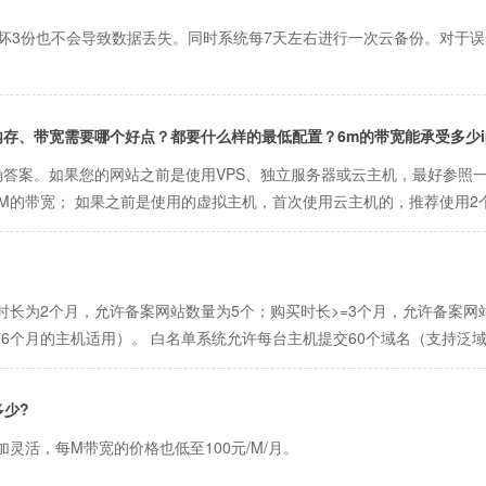
坏3份也不会导致数据丢失。同时系统每7天左右进行一次云备份。对于
U、内存、带宽需要哪个好点？都要什么样的最低配置？6m的带宽能承受多少ip
答案。如果您的网站之前是使用VPS、独立服务器或云主机，最好参照
M的带宽； 如果之前是使用的虚拟主机，首次使用云主机的，推荐使用2个C
长为2个月，允许备案网站数量为5个；购买时长>=3个月，允许备案网站
6个月的主机适用）。 白名单系统允许每台主机提交60个域名（支持泛域
多少?
灵活，每M带宽的价格也低至100元/M/月。