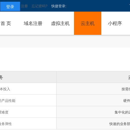
注册
忘记密码?
快捷登录:
首 页
域名注册
虚拟主机
云主机
小程序
务
本投入
按需
的产品性能
硬
理难度
集中化的
业务弹性
快速的业务