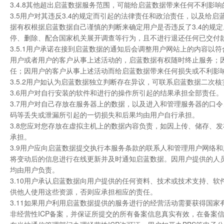
3.4.8其他超出启蓝数据服务范围，可能给启蓝数据带来任何不利影
3.5用户对其违反3.4的规定而引起的法律责任和政治责任，以及
据有权根据启蓝数据自己谨慎的判断来确定用户是否违反了3.4的规定
停、删除、配合国家机关展开调查等行为，且不进行退还任何已交付
3.5.1用户承诺在接到启蓝数据的通知后会调整用户网站上的内容
用户或者用户的客户从事上述活动的，启蓝数据有权随时终止服务；
任；因用户的客户从事上述活动而给启蓝数据带来任何损失或不利影
3.5.2用户如认为启蓝数据独立判断存在异议，可联系启蓝数据二
3.6用户对自行安装的软件和进行的操作所引起的结果承担全部责任。
3.7用户对自己存放在服务器上的数据，以及进入和管理服务器的口
码等丢失或泄漏所引起的一切损失和后果均由用户自行承担。
3.8您应对您存放在虚拟主机上的数据内容负责，如因上传、储存、
承担。
3.9用户应向启蓝数据提交执行本服务条款的联系人和管理用户网络
将变动后的信息进行在线更新并及时通知启蓝数据。因用户提供的人
均由用户负责。
3.10用户承认启蓝数据向用户提供的任何资料、技术或技术支持、
供他人使用这些资源，否则应承担相应的责任。
3.11如果用户利用启蓝数据提供的服务进行的经营活动需要获得国
非经营性ICP备案，并保证所提交的所有备案信息真实有效，在备案