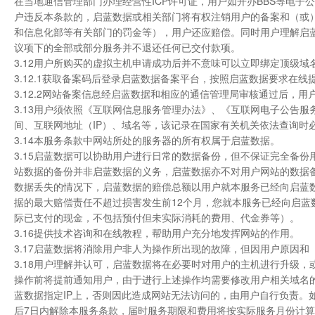
在当地通信管理部门办理经营性ICP许可证，用户如开办BBS等电
户违反本条款的，启蓝数据或相关部门将有权注销用户的备案和（或
和信息化部等有关部门的罚金等），用户还应赔偿。同时用户理解启
议项下的全部或部分服务并不退还任何已交付款项。
3.12用户所购买的虚拟主机申请成功后并不意味可以立即绑定顶级
3.12.1获取备案码后登录启蓝数据备案平台，按照启蓝数据要求在
3.12.2网站备案信息经启蓝数据和相应的通信管理局审核通过后，
3.13用户须依照《互联网信息服务管理办法》、《互联网电子公告
间、互联网地址（IP）、域名等，该记录在国家有关机关依法查询时
3.14本服务条款中网站所处的服务器的所有权属于启蓝数据。
3.15启蓝数据可以协助用户进行日常的数据备份，但不保证完全备
站数据的备份并非启蓝数据的义务，启蓝数据亦不对用户网站的数据
数据丢失的情况下，启蓝数据的赔偿总额以用户就本服务已经向启蓝
据的最大赔偿责任不超过损害发生前12个月，您就本服务已经向启蓝
际已支付的现金，不包括预付但未实际消耗的费用、代金券等）。
3.16提供技术咨询和在线教程，帮助用户充分地发挥网站的作用。
3.17启蓝数据将消除用户非人为操作所出现的故障，但因用户原因
3.18用户理解并认可，启蓝数据将在必要时对用户的主机进行升级
操作前将提前通知用户，由于进行上述操作均需要修改用户相关域名的
蓝数据指定IP上，否则因此造成网站无法访问的，由用户自行负责。
后7日内解除本服务条款，届时服务期限和费用将按实际服务月份计