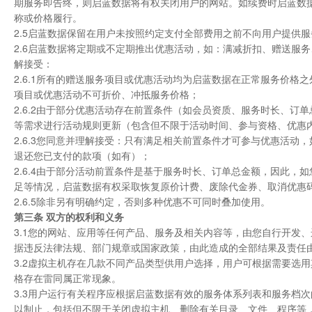
期服务即告终，则启蓝数据将有权关闭用户的网站。如续费时启蓝数
称或价格履行。
2.5启蓝数据保留在用户未按照约定支付全部费用之前不向用户提供
2.6启蓝数据将定期或不定期推出优惠活动，如：满减折扣、赠送服
解接受：
2.6.1所有的赠送服务项目或优惠活动均为启蓝数据在正常服务价
项目或优惠活动不可折价、冲抵服务价格；
2.6.2由于部分优惠活动存在前置条件（如会员资质、服务时长、
等需求进行活动规则更新（包含但不限于活动时间、参与资格、优惠
2.6.3您同意并理解接受：只有满足相关前置条件才可参与优惠活
退还您已支付的款项（如有）；
2.6.4由于部分活动前置条件是基于服务时长、订单总金额，因此
足等情况，启蓝数据有权采取恢复原价计费、废除代金券、取消优惠
2.6.5除非另有明确约定，否则多种优惠不可同时叠加使用。
第三条 双方的权利和义务
3.1您的网站、应用等任何产品、服务及相关内容等，由您自行开发
据违反法律法规、部门规章或国家政策，由此造成的全部结果及责任
3.2虚拟主机存在几款不同产品类型供用户选择，用户可根据需要选
格存在雷同属正常现象。
3.3用户运行有关程序应根据启蓝数据有效的服务体系列表和服务档
以制止，包括但不限于关闭虚拟主机、删除有关目录、文件、程序等