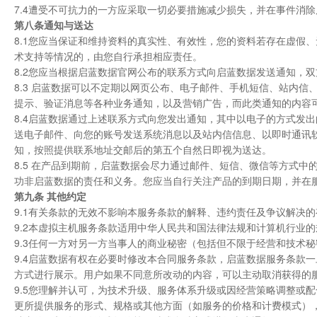
7.4遭受不可抗力的一方应采取一切必要措施减少损失，并在事件消
第八条通知与送达
8.1您应当保证和维持资料的真实性、有效性，您的资料若存在虚假
术支持等情况的，由您自行承担相应责任。
8.2您应当根据启蓝数据官网公布的联系方式向启蓝数据发送通知，
8.3 启蓝数据可以不定期以网页公布、电子邮件、手机短信、站内
提示、验证消息等各种业务通知，以及营销广告，而此类通知的内容
8.4启蓝数据通过上述联系方式向您发出通知，其中以电子的方式发
送电子邮件、向您的账号发送系统消息以及站内信信息、以即时通讯
知，按照提供联系地址交邮后的第五个自然日即视为送达。
8.5 在产品到期前，启蓝数据会尽力通过邮件、短信、微信等方式
功非启蓝数据的责任和义务。您应当自行关注产品的到期日期，并在
第九条 其他约定
9.1有关条款的无效不影响本服务条款的解释、违约责任及争议解决
9.2本虚拟主机服务条款适用中华人民共和国法律法规和计算机行业的
9.3任何一方对另一方当事人的商业秘密（包括但不限于经营和技术
9.4启蓝数据有权在必要时修改本合同服务条款，启蓝数据服务条款
方式进行展示。用户如果不同意所改动的内容，可以主动取消获得的
9.5您理解并认可，为技术升级、服务体系升级或因经营策略调整或
更所提供服务的形式、规格或其他方面（如服务的价格和计费模式）