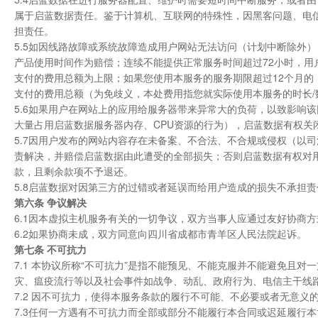
属于启蓝数据责任。鉴于计算机、互联网的特殊性，因黑客问题、电
担责任。
5.5如因线路故障或系统故障造成用户网站无法访问（计划中断除外
产品使用时间作为赔偿；连续不能提供正常服务时间超过72小时，
支付的费用总额为上限；如果您使用本服务的服务期限超过12个月的
支付的费用总额（为免歧义，本处费用指您就实际使用本服务的时长
5.6如果用户在网站上的应用给服务器带来异常大的负荷，以致影响该
大量占用启蓝数据服务器内存、CPU资源的行为），启蓝数据有权关
5.7因用户发布的网站内容存在未备案、不合法、不合规或侵权（以
责解决，并赔偿启蓝数据由此遭受的全部损失；否则启蓝数据有权对
款，且剩余款项不予退还。
5.8启蓝数据对因第三方的过错或者延误而给用户造成的损失不承担
第六条 争议解决
6.1因本虚拟主机服务有关的一切争议，双方当事人应通过友好协商
6.2如果协商未成，双方同意向四川省成都市青羊区人民法院起诉。
第七条 不可抗力
7.1 本协议所称“不可抗力”是指不能预见、不能克服并不能避免且
灾、瘟疫流行等以及社会事件如战争、动乱、政府行为、电信主干线
7.2 因不可抗力，使得本服务条款的履行不可能、不必要或者无意
7.3任何一方遇有不可抗力而全部或部分不能履行本合同或迟延履行