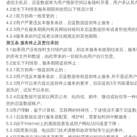
虚拟主机后，启蓝数据将为用户预留空间以备随时开通，用户承认其
4.2发生下列情形服务期限则按照以下情况计算：
4.2.1双方协商一致变更的；
4.2.2用户严重违反本服务条款，启蓝数据提前终止服务；
4.2.3用户在服务期限内将其网站转移到非启蓝数据所有或者所使用
4.2.4服务条款约定或者法律法规规定的其他期限。
第五条 服务终止及责任承担
5.1如果用户没有按时支付续约款项，则在本服务有效期结束后，服
的所有文件和数据，由此带来的一切损失由用户自行负责。
5.2发生下列情形，服务期限提前终止：
5.2.1双方协商一致提前终止的；
5.2.2用户违反本服务条款，启蓝数据有权提前终止服务,并不退还用
5.2.3用户可以单方提出提前终止服务的要求，但应提前3天书面
损失的，还应予以承担。
5.2.4启蓝数据可提前以网页公布、站内信、邮件、微信或短信等
您的启蓝数据账户。
5.3用户理解，鉴于计算机、互联网的特殊性，下述情况不属于启蓝
5.3.1启蓝数据在进行服务器配置、维护时，需要短时间中断服务；
5.3.2由于Internet上的通路阻塞造成用户网站访问速度下降；
5.3.3因黑客问题、电信部门技术调整和政府管制等引起的事件。
5.4启蓝数据在进行服务器配置、维护时需要短时间中断服务，或者由于