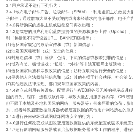
3.4用户承诺不进行下列行为：
3.4.1散布电子邮件广告、垃圾邮件（SPAM）：利用虚拟主机散
子邮件；通过散布大量不受欢迎的或者未经请求的电子邮件、电子广
3.4.2将所购买的虚拟主机或磁盘空间再次出租；
3.4.3您或您的用户利用启蓝数据提供的资源和服务上传（Upload
利（包括但不限于设置URL、BANNER链接等）:
(1)违反国家规定的政治宣传和（或）新闻信息；
(2)涉及国家秘密和（或）安全的信息；
(3)封建迷信和（或）淫秽、色情、下流的信息或教唆犯罪的信息；
(4)博彩有奖、赌博游戏；“私服”、“外挂”等非法互联网出版活动；
(5)违反国家民族和宗教政策的信息；妨碍互联网运行安全的信息；
(6)侵害他人合法权益的信息和（或）其他有损于社会秩序、社会治
(7)其他违反法律法规、部门规章或国家政策的内容。
3.4.4建立或利用有关设备、配置运行与WEB服务器无关的程序或
围的行为、程序、进程或软件等，导致大量占用服务器内存、CPU
但不限于本地及外地和国际的网络、服务器等）带来严重的负荷，影
系，或者导致启蓝数据服务器或者启蓝数据的其他用户网站所在的服
3.4.5进行任何破坏或试图破坏网络安全的行为；
3.4.6进行任何改变或试图改变启蓝数据提供的系统配置或破坏系统
3.4.7运行影响网站服务器或者启蓝数据服务器正常工作的程序、进程